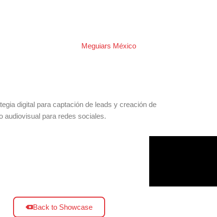
PORTFOLIO
Meguiars México
egia digital para captación de leads y creación de
o audiovisual para redes sociales.
Back to Showcase