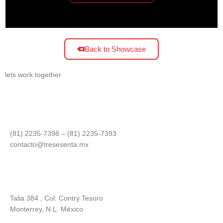
Back to Showcase
lets work together
(81) 2235-7398 – (81) 2235-7393
contacto@tresesenta.mx
Talia 384 , Col. Contry Tesoro
Monterrey, N.L. México