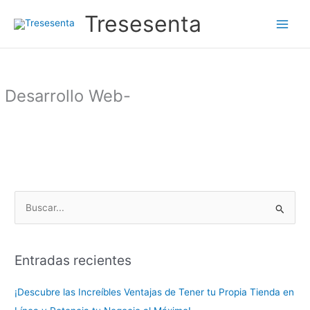
Ir
Tresesenta
al
contenido
Desarrollo Web-
B
u
s
Entradas recientes
c
a
¡Descubre las Increíbles Ventajas de Tener tu Propia Tienda en
r