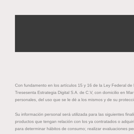
Con fundamento en los artículos 15 y 16 de la Ley Federal d
Tresesenta Estrategia Digital S.A. de C.V, con domicilio en 
personales, del uso que se le dé a los mismos y de su protecci
Su información personal será utilizada para las siguientes final
productos que tengan relación con los ya contratados o adqui
para determinar hábitos de consumo; realizar evaluaciones peri