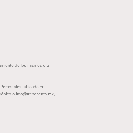
tamiento de los mismos o a
s Personales, ubicado en
rónico a info@tresesenta.mx,
n