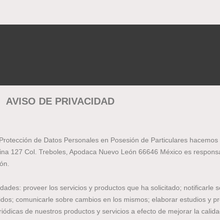
AVISO DE PRIVACIDAD
e Protección de Datos Personales en Posesión de Particulares hacemos
Marina 127 Col. Treboles, Apodaca Nuevo León 66646 México es respons
ón.
idades: proveer los servicios y productos que ha solicitado; notificarle 
ridos; comunicarle sobre cambios en los mismos; elaborar estudios y 
ódicas de nuestros productos y servicios a efecto de mejorar la calida